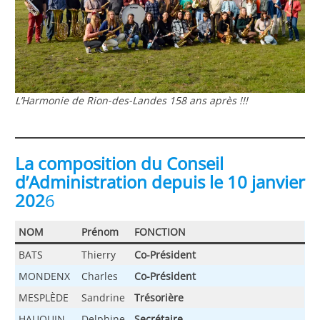
L’Harmonie de Rion-des-Landes 158 ans après !!!
La composition du Conseil
d’Administration depuis le 10 janvier
202
6
NOM
Prénom
FONCTION
BATS
Thierry
Co-Président
MONDENX
Charles
Co-Président
MESPLÈDE
Sandrine
Trésorière
HAUQUIN
Delphine
Secrétaire