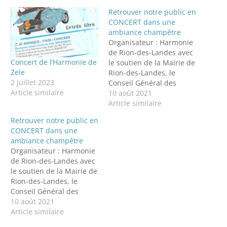
Retrouver notre public en
CONCERT dans une
ambiance champêtre
Organisateur : Harmonie
de Rion-des-Landes avec
Concert de l’Harmonie de
le soutien de la Mairie de
Zele
Rion-des-Landes, le
2 juillet 2023
Conseil Général des
Article similaire
Landes et l'Union
10 août 2021
Musicale des
Article similaire
LandesConcert
Retrouver notre public en
gratuitRéservation
CONCERT dans une
conseillée par mail à :
ambiance champêtre
harmonie.rion@gmail.comOuvertu
Organisateur : Harmonie
des portes : 16h15 pour
de Rion-des-Landes avec
vérification du pass
le soutien de la Mairie de
sanitaire, de la pièce
Rion-des-Landes, le
d'identité et des billets
Conseil Général des
d'entrée.
Landes et l'Union
10 août 2021
Musicale des
Article similaire
LandesConcert