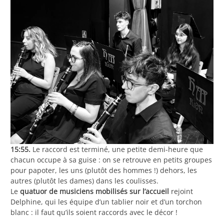
15:55.
Le raccord est terminé, une petite demi-heure que
chacun occupe à sa guise : on se retrouve en petits groupes
pour papoter, les uns (plutôt des hommes !) dehors, les
autres (plutôt les dames) dans les coulisses.
Le
quatuor de musiciens mobilisés sur l’accueil
rejoint
Delphine, qui les équipe d’un tablier noir et d’un torchon
blanc : il faut qu’ils soient raccords avec le décor !