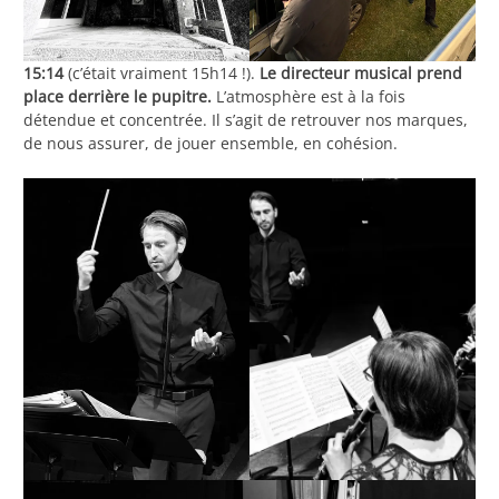
15:14
(c’était vraiment 15h14 !).
Le directeur musical prend
place derrière le pupitre.
L’atmosphère est à la fois
détendue et concentrée. Il s’agit de retrouver nos marques,
de nous assurer, de jouer ensemble, en cohésion.