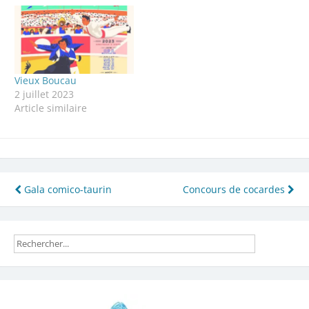
Vieux Boucau
2 juillet 2023
Article similaire
Navigation
Gala comico-taurin
Concours de cocardes
de
l’article