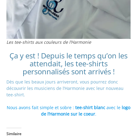
Les tee-shirts aux couleurs de l’Harmonie
Ça y est ! Depuis le temps qu’on les
attendait, les tee-shirts
personnalisés sont arrivés !
Dès que les beaux jours arriveront, vous pourrez donc
découvrir les musiciens de l’Harmonie avec leur nouveau
tee-shirt.
Nous avons fait simple et sobre :
tee-shirt blanc
avec le
logo
de l’Harmonie sur le coeur
.
Similaire