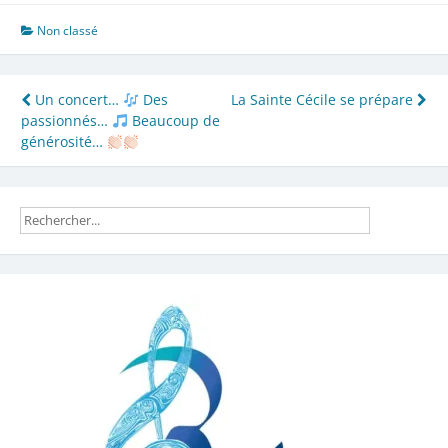
Non classé
Navigation
Un concert…
Des
La Sainte Cécile se prépare
passionnés…
Beaucoup de
de
générosité…
l’article