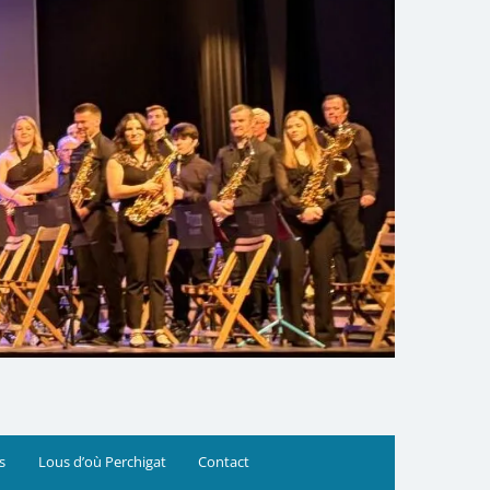
s
Lous d’où Perchigat
Contact