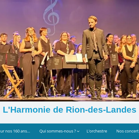
L'Harmonie de Rion-des-Landes
our nos 160 ans…
Qui sommes-nous ?
L’orchestre
Nos concert