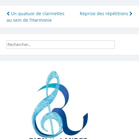
Navigation
Un quatuor de clarinettes
Reprise des répétitions
au sein de l’Harmonie
de
l’article