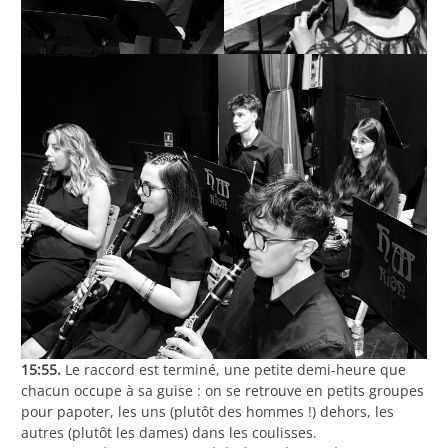
15:55.
Le raccord est terminé, une petite demi-heure que
chacun occupe à sa guise : on se retrouve en petits groupes
pour papoter, les uns (plutôt des hommes !) dehors, les
autres (plutôt les dames) dans les coulisses.