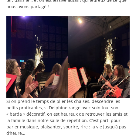
ter, dans le… et on est lessivé autant qu’heureux de ce que
nous avons partagé !
Si on prend le temps de plier les chaises, descendre les
petits praticables, si Delphine range avec soin tout son
« barda » décoratif, on est heureux de retrouver les amis et
la famille dans notre salle de répétition. C’est parti pour
parler musique, plaisanter, sourire, rire : la vie jusqu’à pas
d’heure…