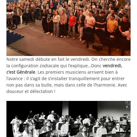
Notre samedi débute en fait le vendredi. On cherche encore
la configuration zodiacale qui l’explique…Donc
vendredi,
c’est Générale
. Les premiers musiciens arrivent bien à
l’avance : il s’agit de s’installer tranquillement pour entrer
non pas dans sa bulle, mais dans celle de l’harmonie. Avec
douceur et délectation !