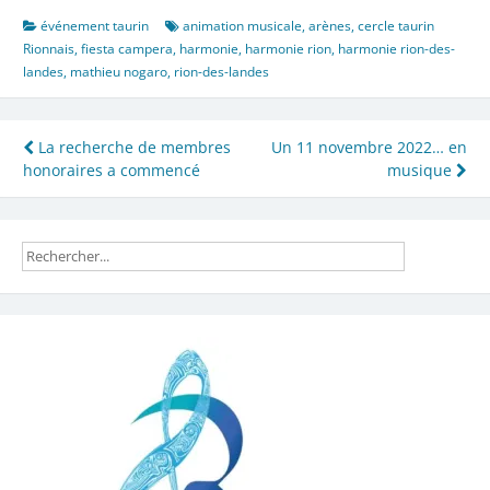
événement taurin
animation musicale
,
arènes
,
cercle taurin
Rionnais
,
fiesta campera
,
harmonie
,
harmonie rion
,
harmonie rion-des-
landes
,
mathieu nogaro
,
rion-des-landes
Navigation
La recherche de membres
Un 11 novembre 2022… en
honoraires a commencé
musique
de
l’article