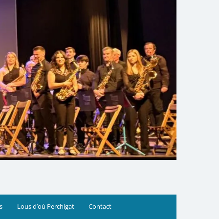
s
Lous d’où Perchigat
Contact