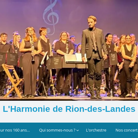
L'Harmonie de Rion-des-Landes
our nos 160 ans…
Qui sommes-nous ?
L’orchestre
Nos concert