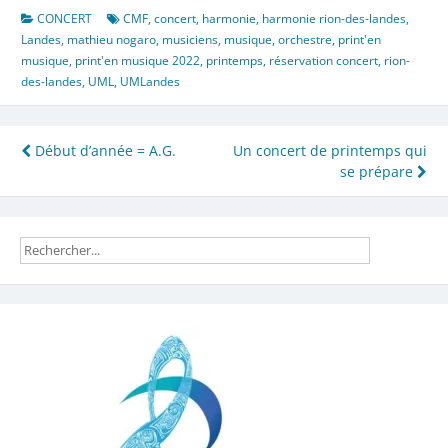
CONCERT
CMF
,
concert
,
harmonie
,
harmonie rion-des-landes
,
Landes
,
mathieu nogaro
,
musiciens
,
musique
,
orchestre
,
print'en
musique
,
print'en musique 2022
,
printemps
,
réservation concert
,
rion-
des-landes
,
UML
,
UMLandes
Navigation
Début d’année = A.G.
Un concert de printemps qui
se prépare
de
l’article