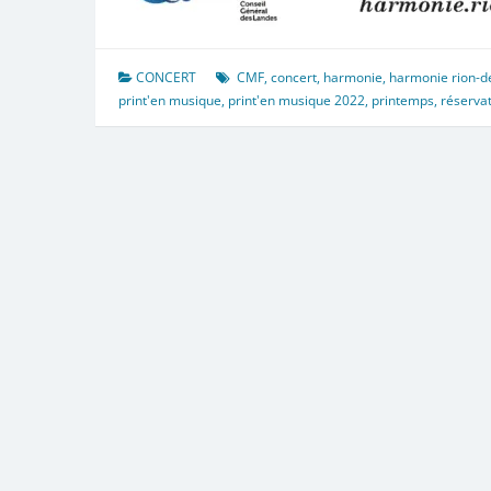
CONCERT
CMF
,
concert
,
harmonie
,
harmonie rion-d
print'en musique
,
print'en musique 2022
,
printemps
,
réservat