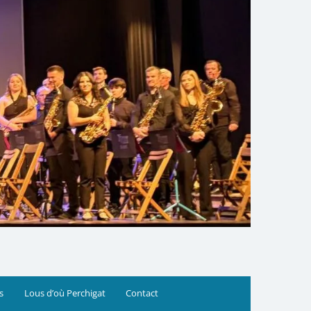
s
Lous d’où Perchigat
Contact