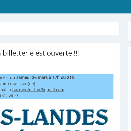
illetterie est ouverte !!!
ncert du
samedi 26 mars à 17h ou 21h,
un(e) musicien(ne)
mail à
harmonie.rion@gmail.com
.
très vite !