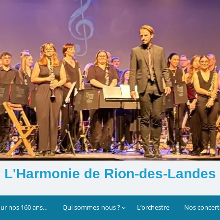
L'Harmonie de Rion-des-Landes
our nos 160 ans…
Qui sommes-nous ?
L’orchestre
Nos concert